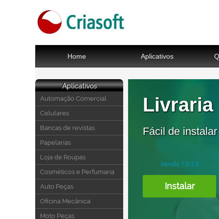
Home
Aplicativos
Q
Aplicativos
Livraria
Automação Comercial
Celulares
Bancas de revistas
Fácil de instalar 
Papelarias
Loja de Roupas
Versão 7.0.1.8
Cosméticos e Perfumaria
Instalar
Auto Peças
Oficina Mecânica
Moto Peças