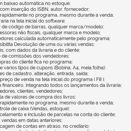
m baixao automática no estoque;
 com inserção do ISBN, autor, fornecedor;
 rapidamente no programa, mesmo durante a venda;
aria na tela inicial do software;
r de código de barras, qualquer marca/modelo;
ssoras não fiscais, qualquer marca e modelo;
dores calculada automaticamente pelo programa;
sibilita Devolução de uma ou várias vendas;
, com dados da livraria e do cliente;
o de comissões dos vendedores;
pras do cliente fica no programa;
 vários tipos de cupons (Bobina, A4, meia folha);
 de cadastro, alteração, entrada, saída;
preço de venda na tela inicial do programa ( F8 );
 financeiro, integrando todos os lançamentos da livraria;
edores, clientes, vendedores;
ta de valores de compra dos livros;
 rapidamente no programa, mesmo durante a venda;
trole de caixa (Vendas, estoque);
celamento e inclusão de parcelas na conta do cliente;
 vendas em datas anteriores;
ecagem de contas em atraso, no crediário;