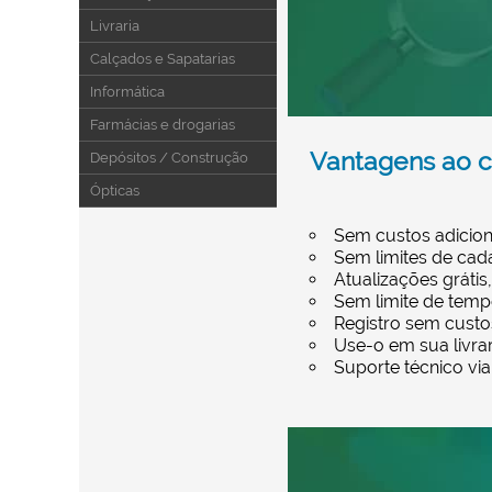
Livraria
Calçados e Sapatarias
Informática
Farmácias e drogarias
Vantagens ao 
Depósitos / Construção
Ópticas
Sem custos adicion
Sem limites de cad
Atualizações grátis
Sem limite de temp
Registro sem custo
Use-o em sua livrar
Suporte técnico via