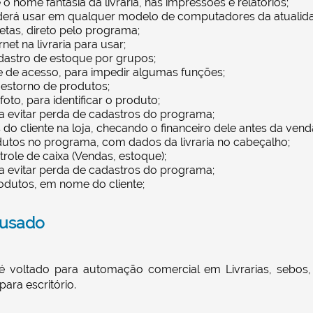
 o nome fantasia da livraria, nas impressões e relatórios;
derá usar em qualquer modelo de computadores da atualid
etas, direto pelo programa;
net na livraria para usar;
astro de estoque por grupos;
e de acesso, para impedir algumas funções;
 estorno de produtos;
oto, para identificar o produto;
a evitar perda de cadastros do programa;
 do cliente na loja, checando o financeiro dele antes da vend
tos no programa, com dados da livraria no cabeçalho;
trole de caixa (Vendas, estoque);
a evitar perda de cadastros do programa;
dutos, em nome do cliente;
 usado
 voltado para automação comercial em Livrarias, sebos, v
ara escritório.