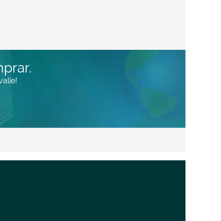
prar.
alie!